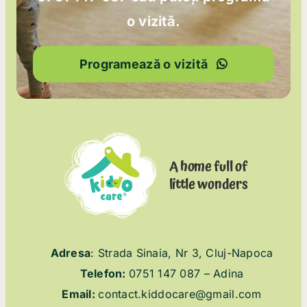
o vizită.
Programează o vizită
A home full of
little wonders
Adresa
:
Strada Sinaia, Nr 3, Cluj-Napoca
Telefon:
075
1 147 087
– Adina
Email:
contact.kiddocare@gmail.com