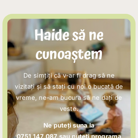
Haide să ne
cunoaștem
De simțiți că v-ar fi drag să ne
vizitați și să stați cu noi o bucată de
vreme, ne-am bucura să ne dați de
veste.
Ne puteți suna la
0751 147 087 sau puteți programa