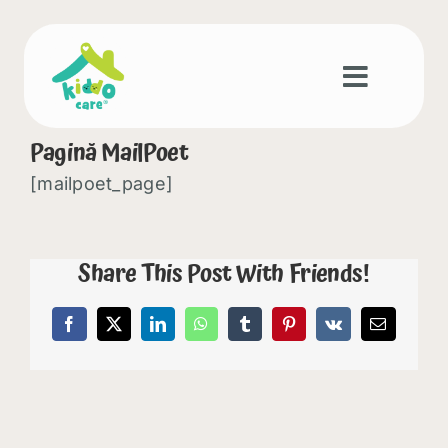
Skip
to
content
Pagină MailPoet
[mailpoet_page]
Share This Post With Friends!
Facebook
X
LinkedIn
WhatsApp
Tumblr
Pinterest
Vk
E-
mail: