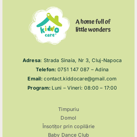
A home full of
little wonders
Adresa
:
Strada Sinaia, Nr 3, Cluj-Napoca
Telefon:
075
1 147 087
– Adina
Email:
contact.kiddocare@gmail.com
Program:
Luni – Vineri: 08:00 – 17:00
Timpuriu
Domol
Însotițor prin copilărie
Baby Dance Club