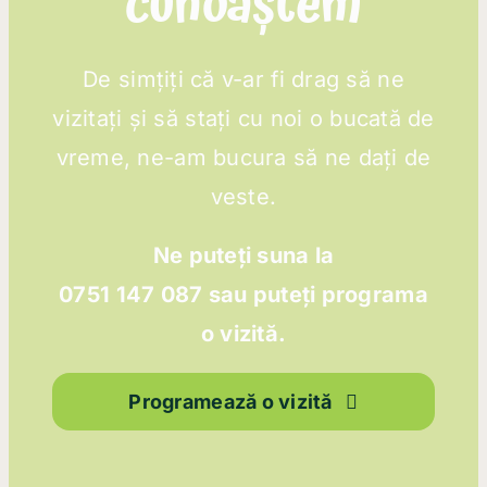
cunoaștem
De simțiți că v-ar fi drag să ne
vizitați și să stați cu noi o bucată de
vreme, ne-am bucura să ne dați de
veste.
Ne puteți suna la
0751 147 087 sau puteți programa
o vizită.
Programează o vizită